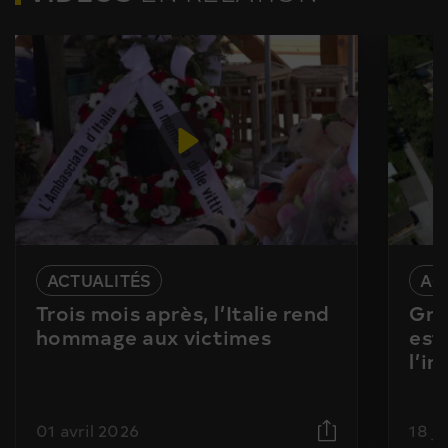
ACTUALITÉS
AC
Trois mois après, l’Italie rend
Gra
hommage aux victimes
est
l’i
01 avril 2026
18 j