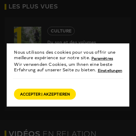
LES PLUS VUES
1
CULTURE
Du son et des volumes
2
Nous utilisons des cookies pour vous offrir une
meilleure expérience sur notre site.
Paramètres
CULTURE
Wir verwenden Cookies, um Ihnen eine beste
Erfahrung auf unserer Seite zu bieten.
L’art dans la peau
Einstellungen
3
CULTURE
ACCEPTER | AKZEPTIEREN
ELAO: le cocktail artistique
VIDÉOS
EN RELATION