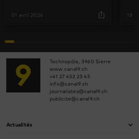
01 avril 2026
18 j
Technopôle, 3960 Sierre
www.canal9.ch
+41 27 452 23 45
info@canal9.ch
journalistes@canal9.ch
publicite@canal9.ch
Actualités