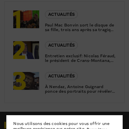
1
ACTUALITÉS
Paul Mac Bonvin sort le disque de
sa fille, trois ans après sa tragique
2
disparition
ACTUALITÉS
Entretien exclusif: Nicolas Féraud,
le président de Crans-Montana,
3
répond aux questions de Canal9
ACTUALITÉS
À Nendaz, Antoine Guignard
ponce des portraits pour révéler
le patrimoine
VIDÉOS
EN RELATION
Nous utilisons des cookies pour vous offrir une
meilleure expérience sur notre site.