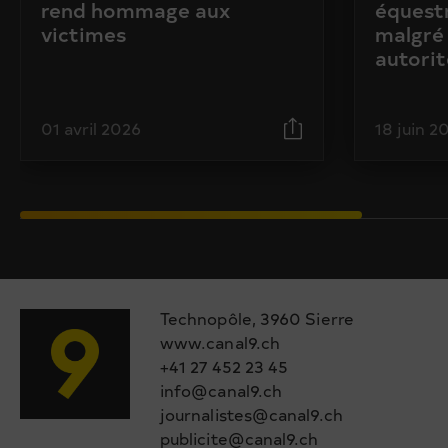
rend hommage aux
équestr
victimes
malgré 
autorit
01 avril 2026
18 juin 2
Technopôle, 3960 Sierre
www.canal9.ch
+41 27 452 23 45
info@canal9.ch
journalistes@canal9.ch
publicite@canal9.ch