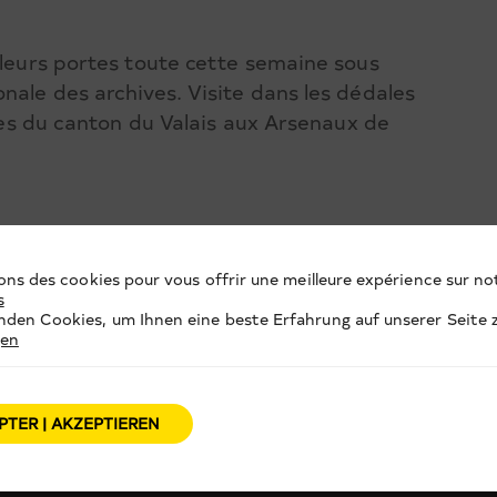
 leurs portes toute cette semaine sous
nale des archives. Visite dans les dédales
lles du canton du Valais aux Arsenaux de
ons des cookies pour vous offrir une meilleure expérience sur not
s
den Cookies, um Ihnen eine beste Erfahrung auf unserer Seite z
gen
PTER | AKZEPTIEREN