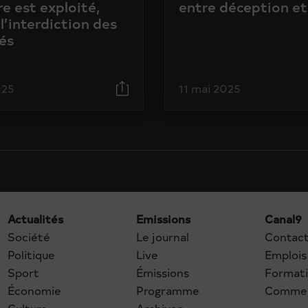
e est exploité,
entre déception et
l’interdiction des
és
025
11 mai 2025
Actualités
Emissions
Canal9
Société
Le journal
Contac
Politique
Live
Emplois
Sport
Émissions
Format
Économie
Programme
Commer
Culture
Archives