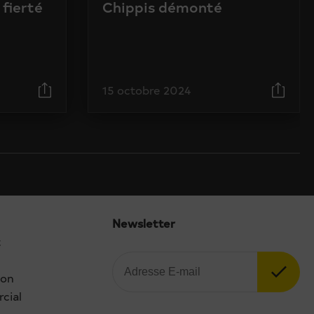
 fierté
Chippis démonté
15 octobre 2024
Newsletter
t
ion
cial