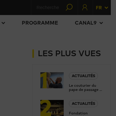
FR
PROGRAMME
CANAL9
LES PLUS VUES
1
ACTUALITÉS
Le couturier du
pape de passage à
2
Sion: «Le moteur
c’est la foi»
ACTUALITÉS
Fondation