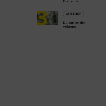
Gianadda:
3
Concert de
Renaud Capuçon
et présentation de
CULTURE
la nouvelle saison
Du son et des
volumes