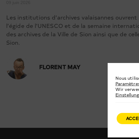
09 juin 2026
Les institutions d’archives valaisannes ouvrent
l’égide de l’UNESCO et de la semaine internatio
des archives de la Ville de Sion ainsi que de ce
Sion.
FLORENT MAY
Nous utilis
Paramètre
Wir verwen
Einstellun
ACCE