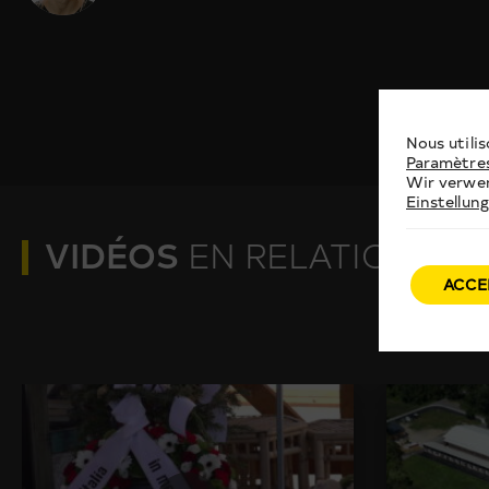
Nous utilis
Paramètre
Wir verwen
Einstellun
VIDÉOS
EN RELATION
ACCE