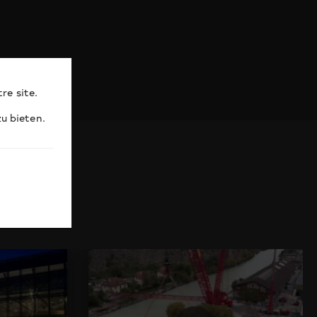
re site.
u bieten.