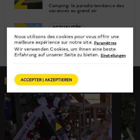
Camping: le paradis tendance des
vacances au grand air
3
ACTUALITÉS
Nous utilisons des cookies pour vous offrir une
Rétrospective avec Valais/Wallis
meilleure expérience sur notre site.
Paramètres
Promotion
Wir verwenden Cookies, um Ihnen eine beste
Erfahrung auf unserer Seite zu bieten.
Einstellungen
VIDÉOS
EN RELATION
ACCEPTER | AKZEPTIEREN