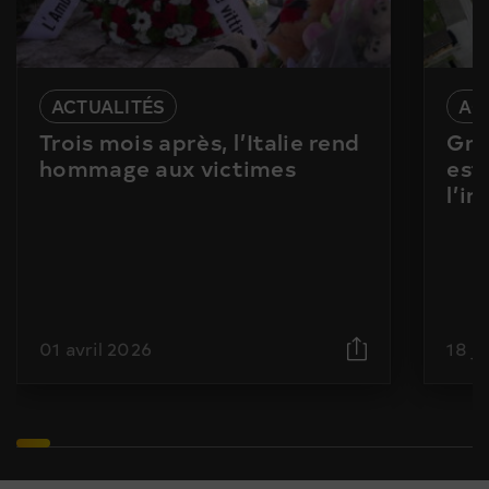
ACTUALITÉS
AC
Trois mois après, l’Italie rend
Gra
hommage aux victimes
est
l’i
01 avril 2026
18 j