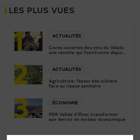
LES PLUS VUES
1
ACTUALITÉS
Caves ouvertes des vins du Valais:
une recette qui fonctionne depuis
2
20 ans
ACTUALITÉS
Agriculture: l’essor des oliviers
face au risque sanitaire
3
ÉCONOMIE
PDR Vallée d’Illiez: transformer
son terroir en moteur économique