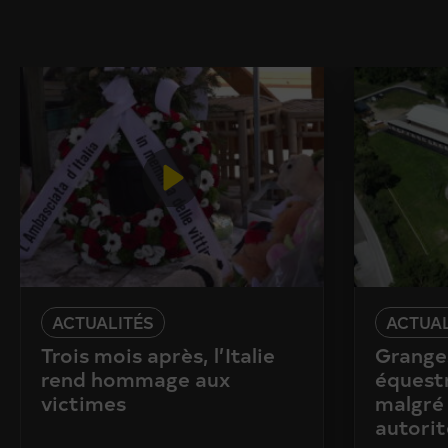
ACTUALITÉS
ACTUAL
Trois mois après, l’Italie
Granges
rend hommage aux
équestr
victimes
malgré 
autorit