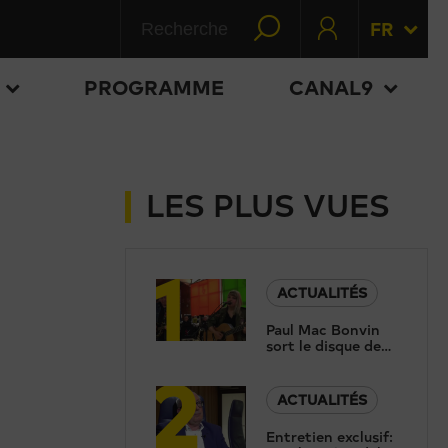
FR
PROGRAMME
CANAL9
LES PLUS VUES
1
ACTUALITÉS
Paul Mac Bonvin
sort le disque de
2
sa fille, trois ans
après sa tragique
disparition
ACTUALITÉS
Entretien exclusif: