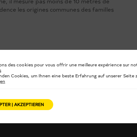
ène, il mesure pas moins de 10 mètres de
idence les origines communes des familles
ons des cookies pour vous offrir une meilleure expérience sur not
s
den Cookies, um Ihnen eine beste Erfahrung auf unserer Seite z
gen
PTER | AKZEPTIEREN