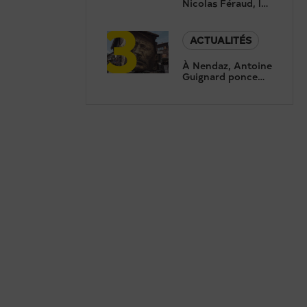
Nicolas Féraud, le
3
président de
Crans-Montana,
répond aux
ACTUALITÉS
questions de
Canal9
À Nendaz, Antoine
Guignard ponce
des portraits pour
révéler le
patrimoine