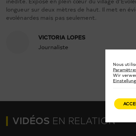
inédite. Exposé en plein cœur du village d’Evol
longueur sur deux mètres de haut. Il met en év
evolénardes mais pas seulement.
VICTORIA LOPES
Journaliste
Nous utilis
Paramètre
Wir verwen
Einstellun
ACCE
VIDÉOS
EN RELATION