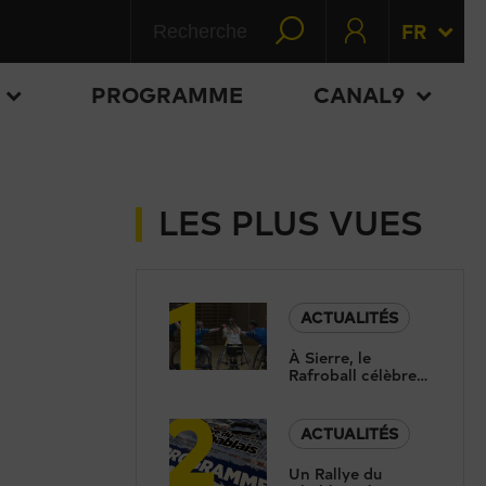
FR
PROGRAMME
CANAL9
LES PLUS VUES
1
ACTUALITÉS
À Sierre, le
Rafroball célèbre
2
30 ans d’inclusion
par le sport
ACTUALITÉS
Un Rallye du