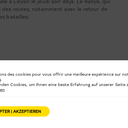
 à Leysin le jeudi soir déjà. Le Rallye, qui
s des routes, notamment avec le retour de
s batailles.
ons des cookies pour vous offrir une meilleure expérience sur not
s
den Cookies, um Ihnen eine beste Erfahrung auf unserer Seite z
gen
PTER | AKZEPTIEREN