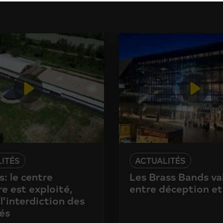
ITÉS
ACTUALITÉS
: le centre
Les Brass Bands va
e est exploité,
entre déception et
l’interdiction des
és