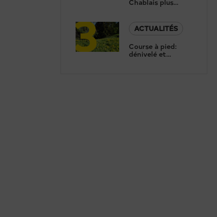
Chablais plus
3
ouvert que jamais
ACTUALITÉS
Course à pied:
dénivelé et
chaleur au Trail du
Bouzerou