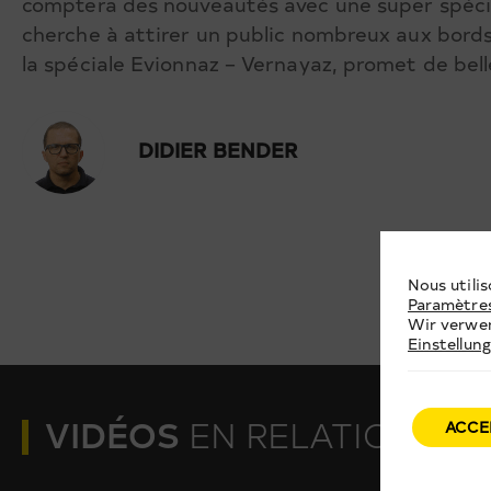
comptera des nouveautés avec une super spéciale
cherche à attirer un public nombreux aux bord
la spéciale Evionnaz – Vernayaz, promet de belle
DIDIER BENDER
Nous utilis
Paramètre
Wir verwen
Einstellun
VIDÉOS
EN RELATION
ACCE