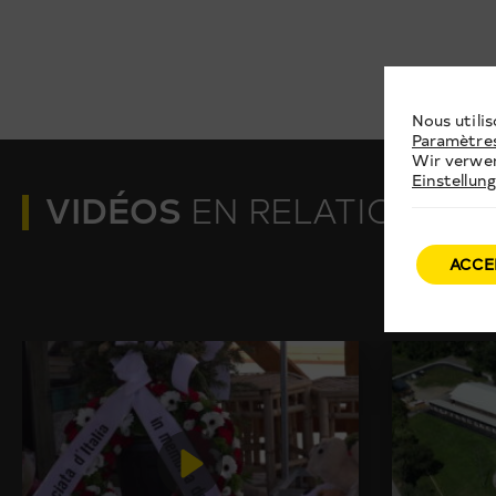
Nous utilis
Paramètre
Wir verwen
Einstellun
VIDÉOS
EN RELATION
ACCE