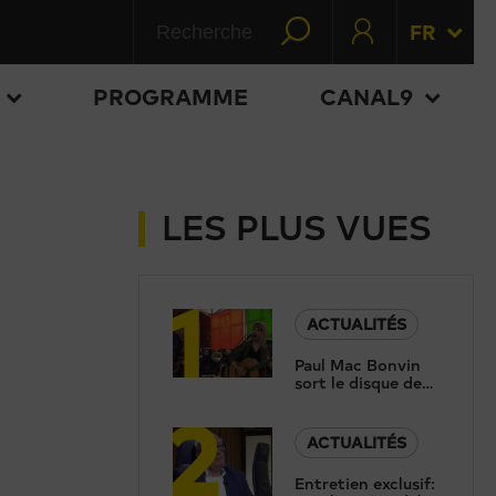
FR
PROGRAMME
CANAL9
LES PLUS VUES
1
ACTUALITÉS
Paul Mac Bonvin
sort le disque de
2
sa fille, trois ans
après sa tragique
disparition
ACTUALITÉS
Entretien exclusif: