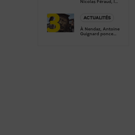
Nicolas Féraud, le
3
président de
Crans-Montana,
répond aux
ACTUALITÉS
questions de
Canal9
À Nendaz, Antoine
Guignard ponce
des portraits pour
révéler le
patrimoine