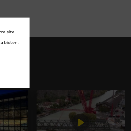
re site.
u bieten.