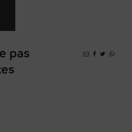
e pas
xes