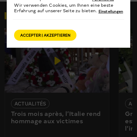
Wir verwenden Cookies, um Ihnen eine beste
Erfahrung auf unserer Seite zu bieten.
Einstellungen
VIDÉOS
EN RELATION
ACCEPTER | AKZEPTIEREN
ACTUALITÉS
AC
Trois mois après, l’Italie rend
Gra
hommage aux victimes
est
l’i