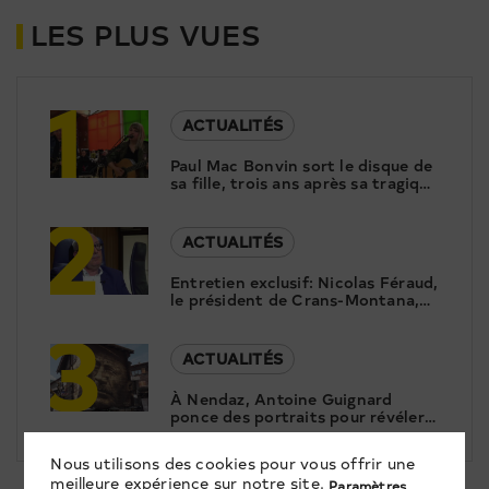
LES PLUS VUES
1
ACTUALITÉS
Paul Mac Bonvin sort le disque de
sa fille, trois ans après sa tragique
2
disparition
ACTUALITÉS
Entretien exclusif: Nicolas Féraud,
le président de Crans-Montana,
3
répond aux questions de Canal9
ACTUALITÉS
À Nendaz, Antoine Guignard
ponce des portraits pour révéler
le patrimoine
Nous utilisons des cookies pour vous offrir une
meilleure expérience sur notre site.
Paramètres