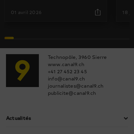
01 avril 2026
18 j
Technopôle, 3960 Sierre
www.canal9.ch
+41 27 452 23 45
info@canal9.ch
journalistes@canal9.ch
publicite@canal9.ch
Actualités