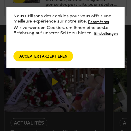
ponce des portraits pour révéler
le patrimoine
Nous utilisons des cookies pour vous offrir une
meilleure expérience sur notre site.
Paramètres
Wir verwenden Cookies, um Ihnen eine beste
Erfahrung auf unserer Seite zu bieten.
Einstellungen
VIDÉOS
EN RELATION
ACCEPTER | AKZEPTIEREN
ACTUALITÉS
AC