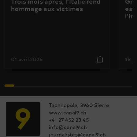
Trois mois après, l’Italie rend
Gra
hommage aux victimes
est
l’i
01 avril 2026
18 j
Technopôle, 3960 Sierre
www.canal9.ch
+41 27 452 23 45
info@canal9.ch
journalistes@canal9.ch