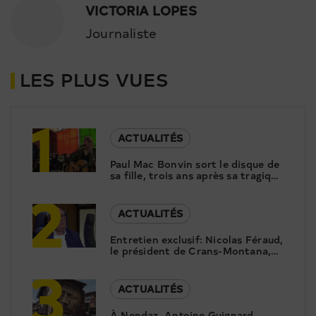
VICTORIA LOPES
Journaliste
LES PLUS VUES
1
ACTUALITÉS
Paul Mac Bonvin sort le disque de
sa fille, trois ans après sa tragique
2
disparition
ACTUALITÉS
Entretien exclusif: Nicolas Féraud,
le président de Crans-Montana,
3
répond aux questions de Canal9
ACTUALITÉS
À Nendaz, Antoine Guignard