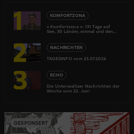
1
KOMFORTZONA
« Komfortzona »: 131 Tage auf
See, 30 Länder, einmal und den
2
Globus. Christine Gertschen ist
begeistert von ihrer Weltreise.
Wieso aber diese Reise?
NACHRICHTEN
TAGESINFO vom 23.07.2026
3
ECHO
Die Unterwalliser Nachrichten der
Woche vom 22. Juni
GESPONSERT