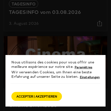
TAGESINFO
TAGESINFO vom 03.08.2026
3. August 2026
Nous utilisons des cookies pour vous offrir une
meilleure expérience sur notre site.
Paramètres
Wir verwenden Cookies, um Ihnen eine beste
Erfahrung auf unserer Seite zu bieten.
Einstellungen
CINEMA
ACCEPTER | AKZEPTIEREN
Cinema 29.07.2026