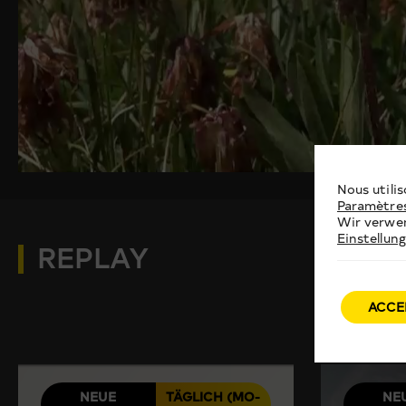
Nous utilis
Paramètre
Wir verwen
Einstellun
REPLAY
ACCE
NEUE
TÄGLICH (MO-
NE