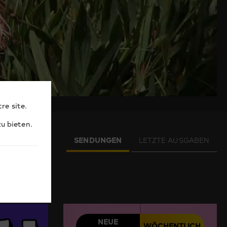
re site.
u bieten.
SENDUNGEN
LETZTE AUSGABEN
NEUE
WÖCHENTLICH