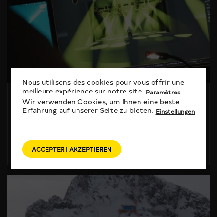
Nous utilisons des cookies pour vous offrir une
meilleure expérience sur notre site.
Paramètres
UNNERWÄGS
Wir verwenden Cookies, um Ihnen eine beste
Erfahrung auf unserer Seite zu bieten.
Einstellungen
Unnerwägs: der Beruf
Veranstaltungsechniker*in
16. April 2025
ACCEPTER | AKZEPTIEREN