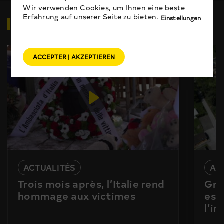
Wir verwenden Cookies, um Ihnen eine beste
Erfahrung auf unserer Seite zu bieten.
Einstellungen
VIDÉOS
EN RELATION
ACCEPTER | AKZEPTIEREN
ACTUALITÉS
AC
Trois mois après, l’Italie rend
Gra
hommage aux victimes
est
l’i