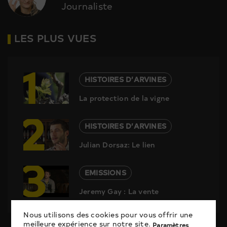
Journaliste
LES PLUS VUES
1
HISTOIRES D’ARVINES
La protection de la vigne
2
HISTOIRES D’ARVINES
Julian Dorsaz: Le lien
3
EMISSIONS
Jeremy Gay : La vente
Nous utilisons des cookies pour vous offrir une
meilleure expérience sur notre site.
Paramètres