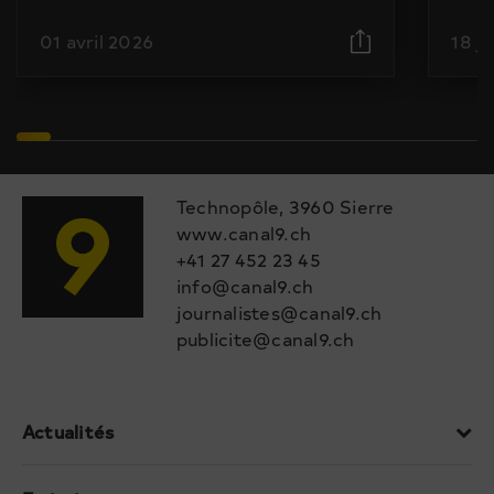
01 avril 2026
18 j
Technopôle, 3960 Sierre
www.canal9.ch
+41 27 452 23 45
info@canal9.ch
journalistes@canal9.ch
publicite@canal9.ch
Actualités