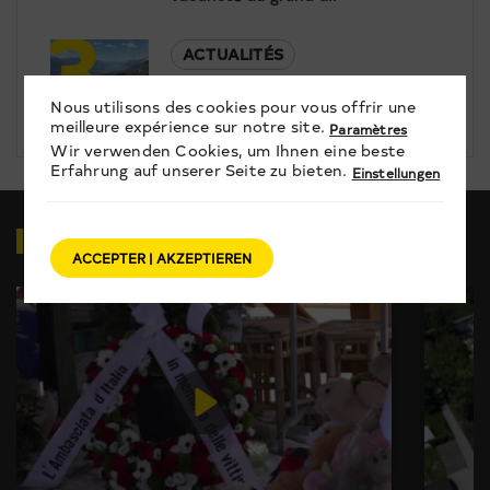
3
ACTUALITÉS
Rétrospective avec Valais/Wallis
Nous utilisons des cookies pour vous offrir une
Promotion
meilleure expérience sur notre site.
Paramètres
Wir verwenden Cookies, um Ihnen eine beste
Erfahrung auf unserer Seite zu bieten.
Einstellungen
VIDÉOS
EN RELATION
ACCEPTER | AKZEPTIEREN