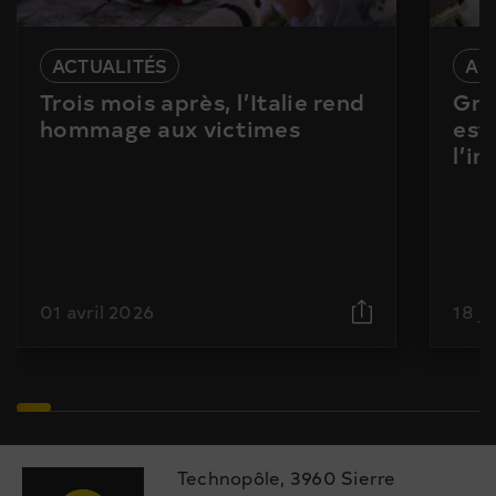
ACTUALITÉS
AC
Trois mois après, l’Italie rend
Gra
hommage aux victimes
est
l’i
01 avril 2026
18 j
Technopôle, 3960 Sierre