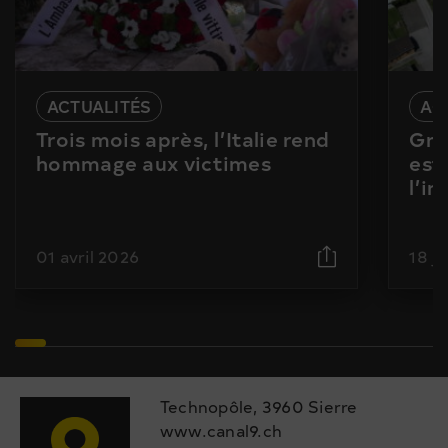
ACTUALITÉS
AC
Trois mois après, l’Italie rend
Gra
hommage aux victimes
est
l’i
01 avril 2026
18 j
Technopôle, 3960 Sierre
www.canal9.ch