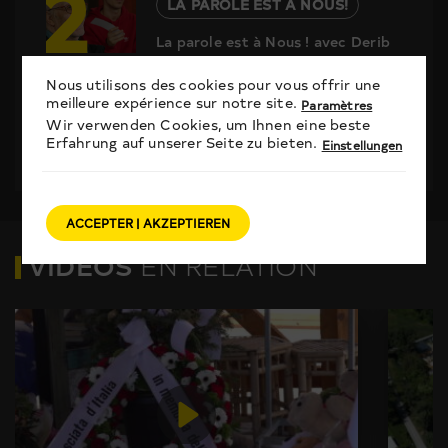
2
LA PAROLE EST À NOUS!
La parole est à Nous ! avec Derib
3
Nous utilisons des cookies pour vous offrir une
LA PAROLE EST À NOUS!
meilleure expérience sur notre site.
Paramètres
Wir verwenden Cookies, um Ihnen eine beste
La parole est à Nous ! avec Yann
Erfahrung auf unserer Seite zu bieten.
Einstellungen
Lambiel
ACCEPTER | AKZEPTIEREN
VIDÉOS
EN RELATION