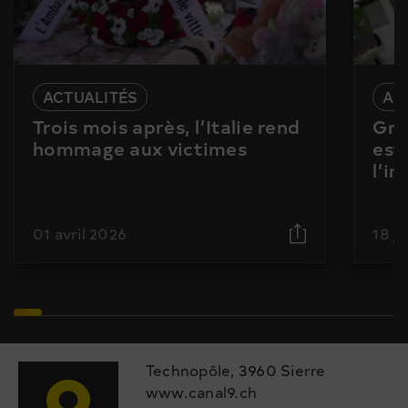
ACTUALITÉS
AC
Trois mois après, l’Italie rend
Gra
hommage aux victimes
est
l’i
01 avril 2026
18 j
Technopôle, 3960 Sierre
www.canal9.ch