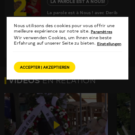
2
LA PAROLE EST À NOUS!
La parole est à Nous ! avec Derib
3
Nous utilisons des cookies pour vous offrir une
LA PAROLE EST À NOUS!
meilleure expérience sur notre site.
Paramètres
Wir verwenden Cookies, um Ihnen eine beste
La parole est à Nous ! avec Yann
Erfahrung auf unserer Seite zu bieten.
Einstellungen
Lambiel
ACCEPTER | AKZEPTIEREN
VIDÉOS
EN RELATION