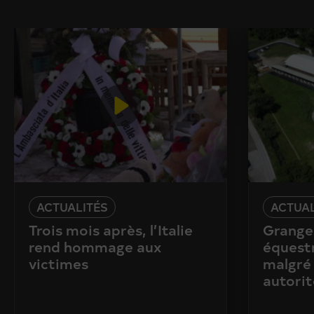
ACTUALITÉS
ACTUAL
Trois mois après, l’Italie
Granges
rend hommage aux
équestr
victimes
malgré 
autorit