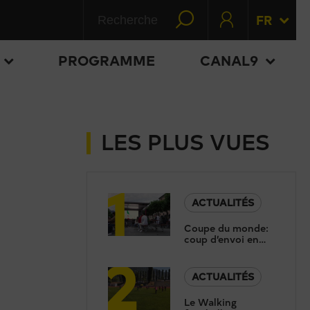
FR
PROGRAMME
CANAL9
LES PLUS VUES
1
ACTUALITÉS
Coupe du monde:
coup d’envoi en
2
douceur à la fan
zone de Martigny
ACTUALITÉS
Le Walking