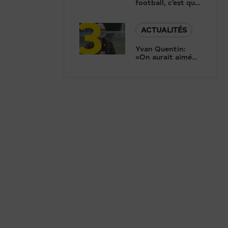
football, c’est quoi
3
au juste?
ACTUALITÉS
Yvan Quentin:
«On aurait aimé
aller plus loin que
les 8es de finale!»