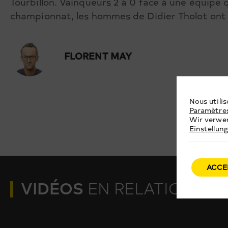
Tourbillon. Vainqueurs 2 à 0 face à une équipe 
championnat, les hommes de Didier Tholot ont 
FLORENT MAY
Nous utilis
Paramètre
Wir verwen
Einstellun
ACCE
VIDÉOS
EN RELATION