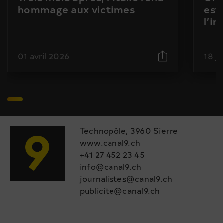
hommage aux victimes
est
l’i
01 avril 2026
18 j
Technopôle, 3960 Sierre
www.canal9.ch
+41 27 452 23 45
info@canal9.ch
journalistes@canal9.ch
publicite@canal9.ch