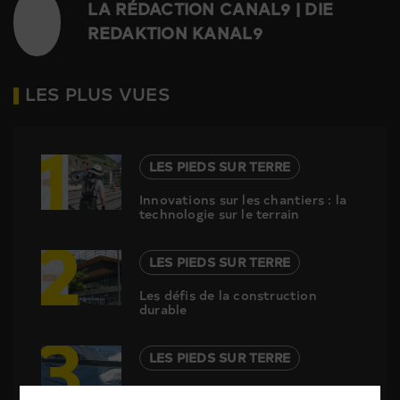
LA RÉDACTION CANAL9 | DIE
REDAKTION KANAL9
LES PLUS VUES
1
LES PIEDS SUR TERRE
Innovations sur les chantiers : la
technologie sur le terrain
2
LES PIEDS SUR TERRE
Les défis de la construction
durable
3
LES PIEDS SUR TERRE
Grande Dixence : un entretien