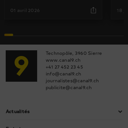
01 avril 2026
18 j
Technopôle, 3960 Sierre
www.canal9.ch
+41 27 452 23 45
info@canal9.ch
journalistes@canal9.ch
publicite@canal9.ch
Actualités