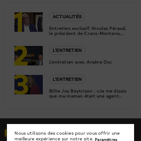
1
ACTUALITÉS
Entretien exclusif: Nicolas Féraud,
le président de Crans-Montana,
2
répond aux questions de Canal9
L'ENTRETIEN
L’entretien avec Arsène Duc
3
L'ENTRETIEN
Billie Joy Beytrison : «Je me disais
que ma maman était une agent
secret, qu’elle allait revenir, je me
suis créé un monde parallèle»
VIDÉOS
EN RELATION
Nous utilisons des cookies pour vous offrir une
meilleure expérience sur notre site.
Paramètres