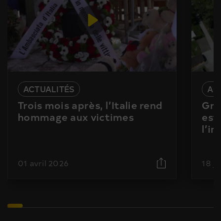
ACTUALITÉS
AC
Trois mois après, l’Italie rend
Gra
hommage aux victimes
est
l’i
01 avril 2026
18 j