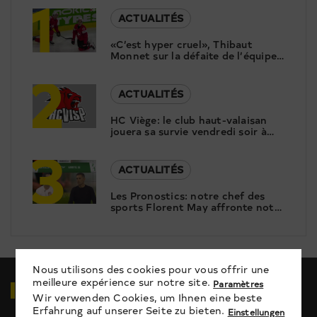
1
ACTUALITÉS
«C’est hyper cruel», Thibaut
Monnet sur la défaite de l’équipe
2
suisse de hockey
ACTUALITÉS
HC Viège: le club haut-valaisan
jouera sa survie vendredi soir à
3
domicile
ACTUALITÉS
Les Pronostics: notre chef des
sports Florent May affronte notre
consultant Christophe Moulin
Nous utilisons des cookies pour vous offrir une
meilleure expérience sur notre site.
VIDÉOS
EN RELATION
Paramètres
Wir verwenden Cookies, um Ihnen eine beste
Erfahrung auf unserer Seite zu bieten.
Einstellungen