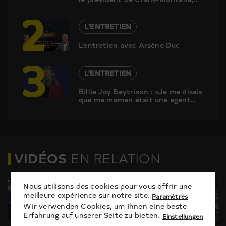
2
répond aux questions de Canal9
L'ENTRETIEN
L’entretien avec Arsène Duc
3
L'ENTRETIEN
Billie Joy Beytrison : «Je me disais
que ma maman était une agent
secret, qu’elle allait revenir, je me
suis créé un monde parallèle»
VIDÉOS
EN RELATION
Nous utilisons des cookies pour vous offrir une
meilleure expérience sur notre site.
Paramètres
Wir verwenden Cookies, um Ihnen eine beste
Erfahrung auf unserer Seite zu bieten.
Einstellungen