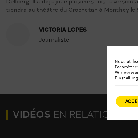
Dellberg. Il a déjà joué plusieurs fois la versio
tiendra au théâtre du Crochetan à Monthey le 5
VICTORIA LOPES
Journaliste
Nous utilis
Paramètre
Wir verwen
Einstellun
ACCE
VIDÉOS
EN RELATION