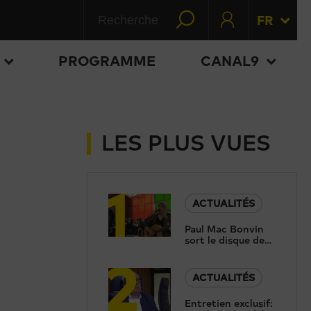
FR
PROGRAMME
CANAL9
LES PLUS VUES
1
ACTUALITÉS
Paul Mac Bonvin
sort le disque de
2
sa fille, trois ans
après sa tragique
disparition
ACTUALITÉS
Entretien exclusif: