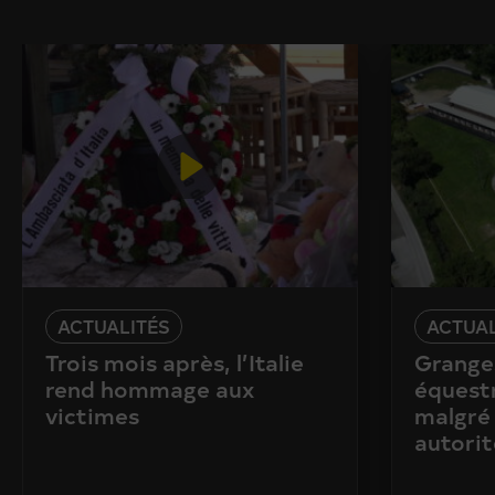
ACTUALITÉS
ACTUAL
Trois mois après, l’Italie
Granges
rend hommage aux
équestr
victimes
malgré 
autorit