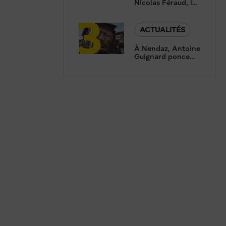
Nicolas Féraud, le
3
président de
Crans-Montana,
répond aux
ACTUALITÉS
questions de
Canal9
À Nendaz, Antoine
Guignard ponce
des portraits pour
révéler le
patrimoine