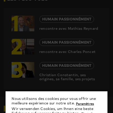
1
HUMAIN PASSIONNÉMENT
rencontre avec Mathias Reynard
2
HUMAIN PASSIONNÉMENT
rencontre avec Charles Poncet
3
HUMAIN PASSIONNÉMENT
Christian Constantin, ses
origines, sa famille, ses projets
Nous utilisons des cookies pour vous offrir une
meilleure expérience sur notre site.
Paramètres
VIDÉOS
EN RELATION
Wir verwenden Cookies, um Ihnen eine beste