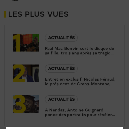
LES PLUS VUES
1
ACTUALITÉS
Paul Mac Bonvin sort le disque de
sa fille, trois ans après sa tragique
2
disparition
ACTUALITÉS
Entretien exclusif: Nicolas Féraud,
le président de Crans-Montana,
3
répond aux questions de Canal9
ACTUALITÉS
À Nendaz, Antoine Guignard
ponce des portraits pour révéler
le patrimoine