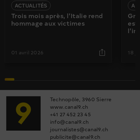
ACTUALITÉS
AC
Trois mois après, l’Italie rend
Gra
hommage aux victimes
est
l’i
01 avril 2026
18 j
Technopôle, 3960 Sierre
www.canal9.ch
+41 27 452 23 45
info@canal9.ch
journalistes@canal9.ch
publicite@canal9.ch