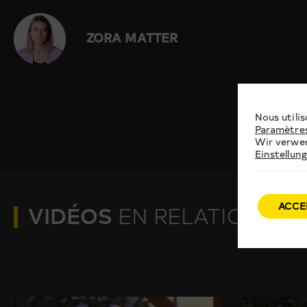
ZORA MATTER
Nous utilis
Paramètre
Wir verwen
Einstellun
ACCE
VIDÉOS
EN RELATION