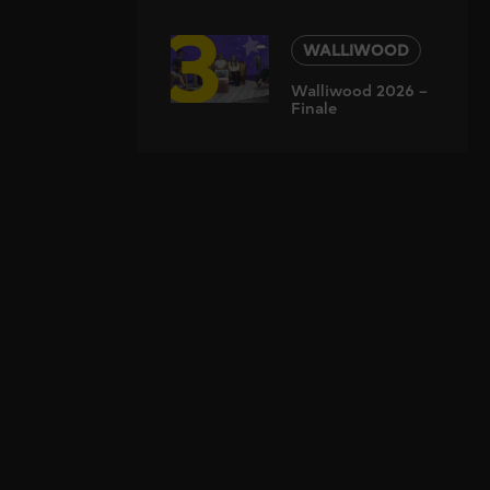
3
WALLIWOOD
Walliwood 2026 –
Finale