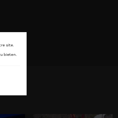
re site.
u bieten.