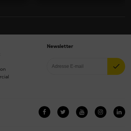
Newsletter
t
ion
cial