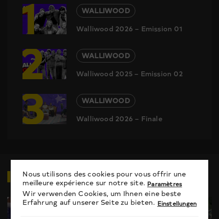
1
WALLIWOOD
Walliwood 2026 – Emission 01
2
WALLIWOOD
Walliwood 2025 – Emission 02
3
WALLIWOOD
Walliwood 2026 – Finale
VIDÉOS
EN RELATION
Nous utilisons des cookies pour vous offrir une
meilleure expérience sur notre site.
Paramètres
Wir verwenden Cookies, um Ihnen eine beste
Erfahrung auf unserer Seite zu bieten.
Einstellungen