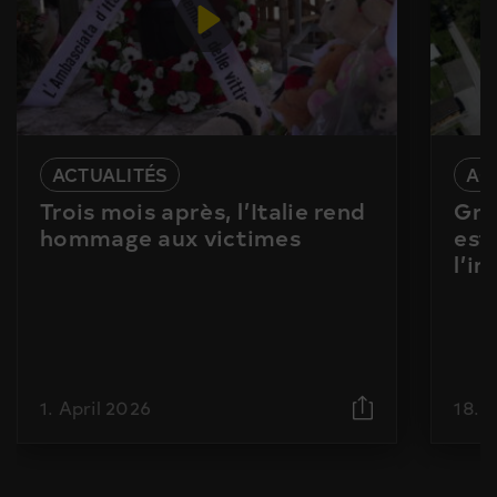
ACTUALITÉS
AC
Trois mois après, l’Italie rend
Gra
hommage aux victimes
est
l’i
1. April 2026
18. 