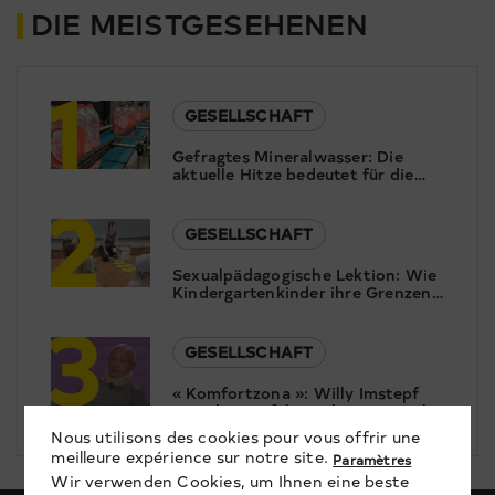
DIE MEISTGESEHENEN
1
GESELLSCHAFT
Gefragtes Mineralwasser: Die
aktuelle Hitze bedeutet für die
2
Pearlwater Mineralquellen in
Termen Hochsaison.
GESELLSCHAFT
Sexualpädagogische Lektion: Wie
Kindergartenkinder ihre Grenzen
3
wahrnehmen und schützen
lernen.
GESELLSCHAFT
« Komfortzona »: Willy Imstepf
war als Bergführer über 250-mal
auf dem Matterhorn. Jetzt kann
Nous utilisons des cookies pour vous offrir une
er nicht mal mehr ein Wasserglas
meilleure expérience sur notre site.
Paramètres
heben. Er leidet an der
Wir verwenden Cookies, um Ihnen eine beste
unheilbaren Nervenkrankheit ALS.