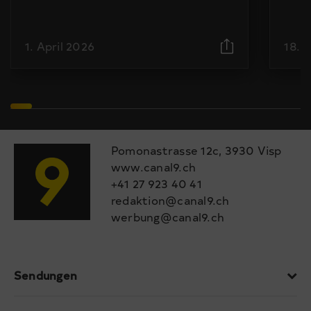
1. April 2026
18. 
Pomonastrasse 12c, 3930 Visp
www.canal9.ch
+41 27 923 40 41
redaktion@canal9.ch
werbung@canal9.ch
Sendungen