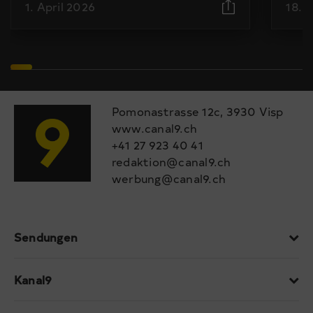
1. April 2026
18. 
Pomonastrasse 12c, 3930 Visp
www.canal9.ch
+41 27 923 40 41
redaktion@canal9.ch
werbung@canal9.ch
Sendungen
Kanal9