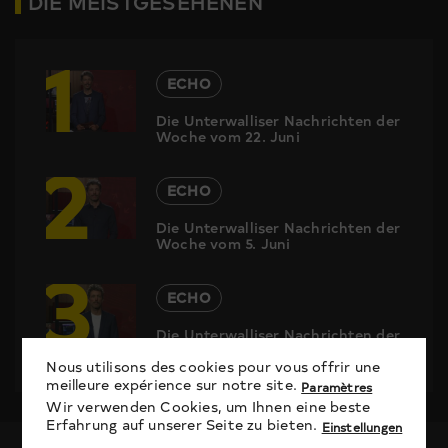
DIE MEISTGESEHENEN
1
ECHO
Die Unterwalliser Nachrichten der
Woche vom 22. Juni
2
ECHO
Die Unterwalliser Nachrichten der
Woche vom 5. Juni
3
ECHO
Die Unterwalliser Nachrichten der
Woche vom 29. Mai
Nous utilisons des cookies pour vous offrir une
meilleure expérience sur notre site.
Paramètres
Wir verwenden Cookies, um Ihnen eine beste
Erfahrung auf unserer Seite zu bieten.
Einstellungen