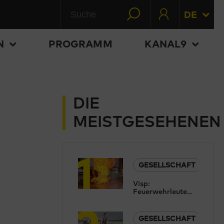
DE
N
PROGRAMM
KANAL9
DIE
MEISTGESEHENEN
1
GESELLSCHAFT
Visp:
Feuerwehrleute
2
aus der ganzen
Schweiz trainieren
im
GESELLSCHAFT
Chemiewehrkurs