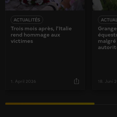
ACTUALITÉS
ACTUAL
Trois mois après, l’Italie
Granges
rend hommage aux
équestr
victimes
malgré 
autorit
1. April 2026
18. Juni 