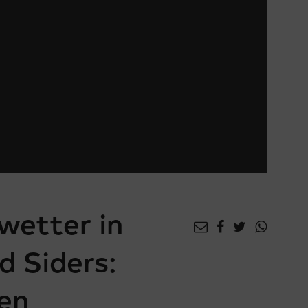
wetter in
d Siders:
en