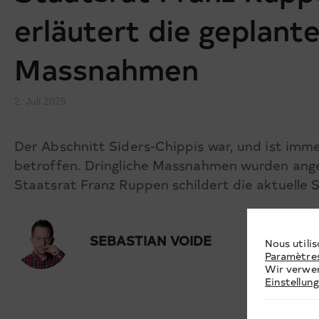
erläutert die geplant
Massnahmen
2. Juli 2025
Der Abschnitt Siders-Chippis war, und ist im
betroffen. Dringliche Massnahmen wurden ange
Staatsrat Franz Ruppen schildert die aktuelle S
SEBASTIAN VOIDE
Nous utilis
Paramètre
Wir verwen
Einstellun