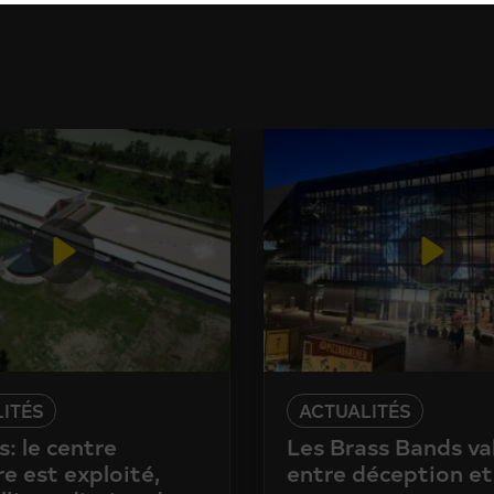
ITÉS
ACTUALITÉS
: le centre
Les Brass Bands va
e est exploité,
entre déception et