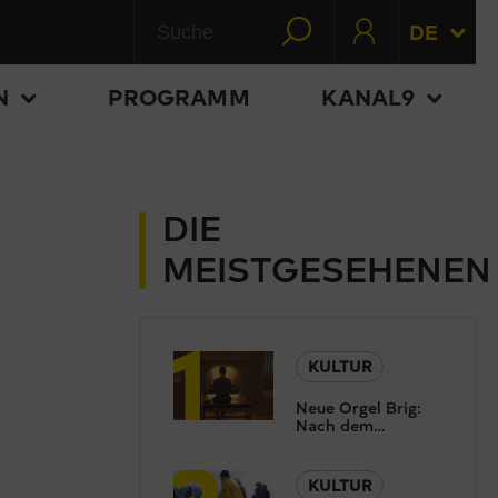
DE
N
PROGRAMM
KANAL9
DIE
MEISTGESEHENEN
1
KULTUR
Neue Orgel Brig:
Nach dem
2
erfolgreichen Bau
folgt die
Intonierung
KULTUR