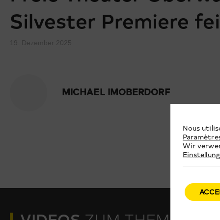
Silvester Premiere fei
19. Dezember 2025
MICHAEL IMOBERDORF
Nous utilis
Paramètre
Wir verwen
Einstellun
ACCE
VIDEOS
ZUM THEMA