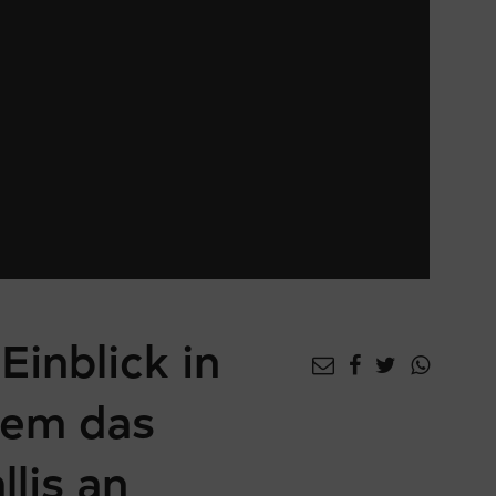
Einblick in
dem das
lis an