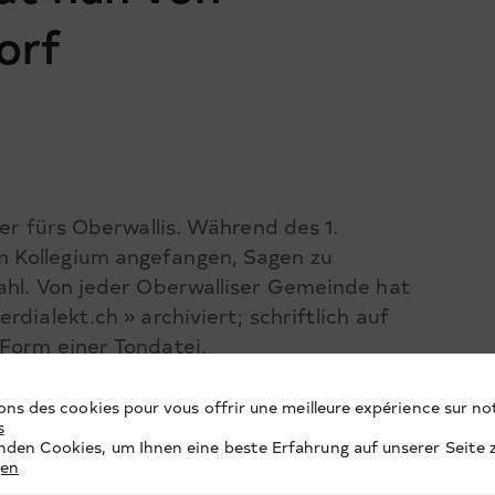
orf
rer fürs Oberwallis. Während des 1.
 Kollegium angefangen, Sagen zu
ahl. Von jeder Oberwalliser Gemeinde hat
dialekt.ch » archiviert; schriftlich auf
 Form einer Tondatei.
ons des cookies pour vous offrir une meilleure expérience sur not
s
den Cookies, um Ihnen eine beste Erfahrung auf unserer Seite z
gen