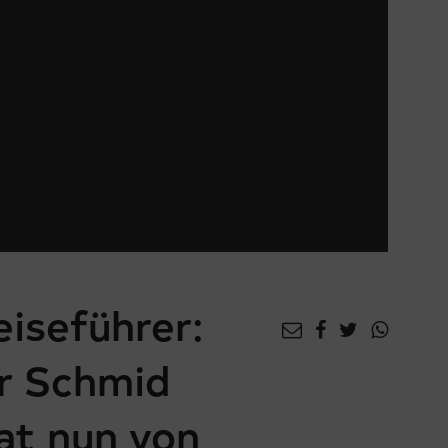
eiseführer:
r Schmid
at nun von