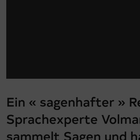
Ein « sagenhafter » R
Sprachexperte Volma
sammelt Sagen und h