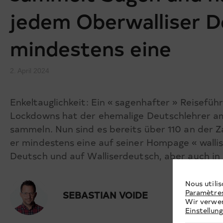
jedem Oberwalliser D
mindestens eine
2. April 2024
Enkeltauglichkeit: Ein « sagenhafter » Reisefüh
Lockdowns hat der ehemalige Deutschlehrer am
sammeln. Nun sind es bereits über 110 an der Z
er mindestens eine auf seiner Hompage « walliser
Deutsch und auf Walliserdeutsch, aber auch in
Nous utilis
Paramètre
SEBASTIAN VOIDE
Wir verwen
Einstellun