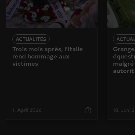
ACTUALITÉS
ACTUAL
Trois mois après, l’Italie
Granges
rend hommage aux
équestr
victimes
malgré 
autorit
1. April 2026
18. Juni 