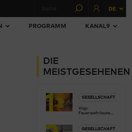
DE
N
PROGRAMM
KANAL9
DIE
MEISTGESEHENEN
1
GESELLSCHAFT
Visp:
Feuerwehrleute
2
aus der ganzen
Schweiz trainieren
im
GESELLSCHAFT
Chemiewehrkurs