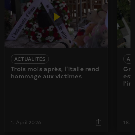
ACTUALITÉS
AC
Trois mois après, l’Italie rend
Gra
hommage aux victimes
est
l’i
1. April 2026
18. 