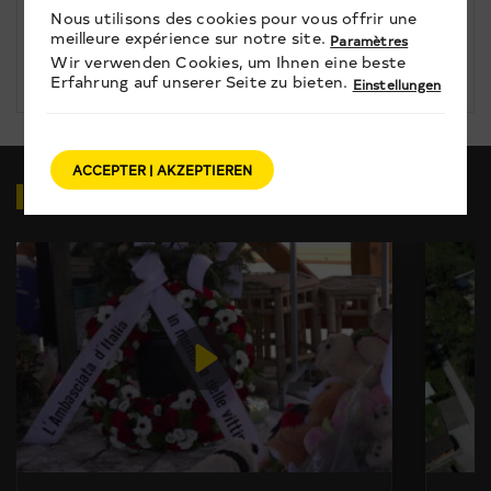
3
begeistert von ihrer Weltreise.
Nous utilisons des cookies pour vous offrir une
Wieso aber diese Reise?
NACHRICHTEN
meilleure expérience sur notre site.
Paramètres
Wir verwenden Cookies, um Ihnen eine beste
TAGESINFO vom 23.07.2026
Erfahrung auf unserer Seite zu bieten.
Einstellungen
ACCEPTER | AKZEPTIEREN
VIDEOS
ZUM THEMA