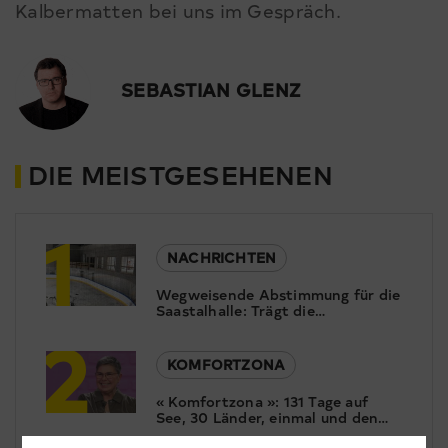
Kalbermatten bei uns im Gespräch.
SEBASTIAN GLENZ
DIE MEISTGESEHENEN
1
NACHRICHTEN
Wegweisende Abstimmung für die
Saastalhalle: Trägt die
2
Bevölkerung das Rettungskonzept
mit?
KOMFORTZONA
« Komfortzona »: 131 Tage auf
See, 30 Länder, einmal und den
Globus. Christine Gertschen ist