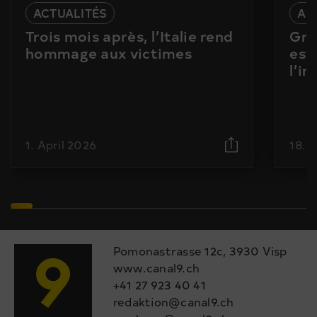
ACTUALITÉS
AC
Trois mois après, l’Italie rend
Gra
hommage aux victimes
est
l’i
1. April 2026
18. 
Pomonastrasse 12c, 3930 Visp
www.canal9.ch
+41 27 923 40 41
redaktion@canal9.ch