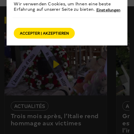
Wir verwenden Cookies, um Ihnen eine beste
Erfahrung auf unserer Seite zu bieten.
Einstellungen
VIDEOS
ZUM THEMA
ACCEPTER | AKZEPTIEREN
ACTUALITÉS
AC
Trois mois après, l’Italie rend
Gra
hommage aux victimes
est
l’i