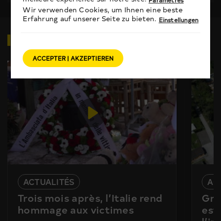
Wir verwenden Cookies, um Ihnen eine beste
Erfahrung auf unserer Seite zu bieten.
Einstellungen
VIDEOS
ZUM THEMA
ACCEPTER | AKZEPTIEREN
ACTUALITÉS
AC
Trois mois après, l’Italie rend
Gra
hommage aux victimes
est