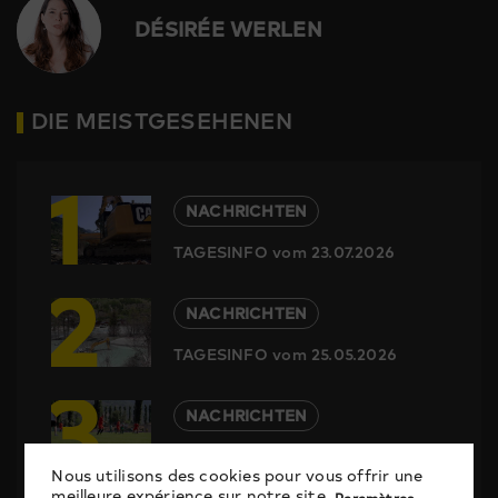
DÉSIRÉE WERLEN
DIE MEISTGESEHENEN
1
NACHRICHTEN
TAGESINFO vom 23.07.2026
2
NACHRICHTEN
TAGESINFO vom 25.05.2026
3
NACHRICHTEN
TAGESINFO vom 29.05.2026
Nous utilisons des cookies pour vous offrir une
meilleure expérience sur notre site.
Paramètres