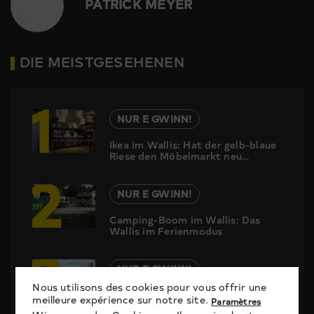
PATRICK MEYER
DIE MEISTGESEHENEN
1
NUR E GWINN!
Ikea im Wallis: Hat der gelb-blaue
Riese den Möbelmarkt neu
2
geordnet?
NUR E GWINN!
Camping-Boom im Wallis: Das
Wallis im Ferienmodus
3
NUR E GWINN!
Nous utilisons des cookies pour vous offrir une
Saisonrückblick «Nur e Gwinn»:
meilleure expérience sur notre site.
Paramètres
mit Damian Constantin