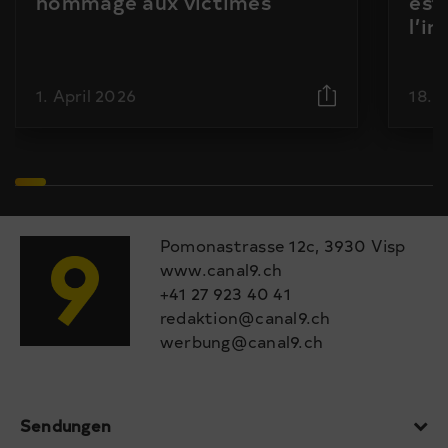
hommage aux victimes
est
l’i
1. April 2026
18. 
Pomonastrasse 12c, 3930 Visp
www.canal9.ch
+41 27 923 40 41
redaktion@canal9.ch
werbung@canal9.ch
Sendungen