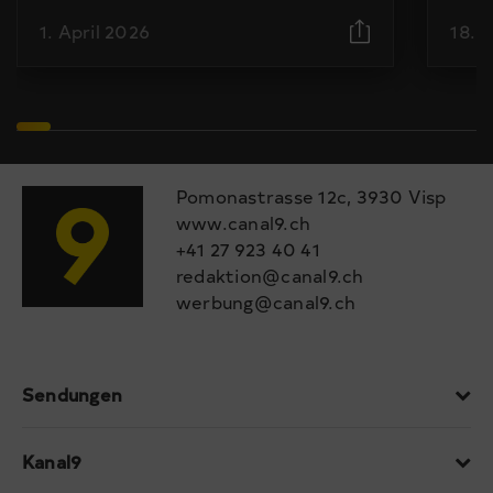
1. April 2026
18. 
Pomonastrasse 12c, 3930 Visp
www.canal9.ch
+41 27 923 40 41
redaktion@canal9.ch
werbung@canal9.ch
Sendungen
Kanal9