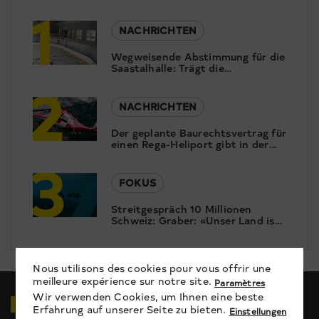
1
NACHRICHTEN
Wegweisende Abstimmung für die
Saastalhalle: Trägt die
2
Bevölkerung das Rettungskonzept
mit?
NACHRICHTEN
Der geplante Baurechtsvertrag für
einen Rega-Heliport gibt in der
3
Gemeinde Goms viel zu reden.
FOKUS
Streitgespräch 10 Millionen
Schweiz: Graber: «Unser Land ist
zum Bersten voll» – Imboden: «Ein
starrer Deckel ist keine Lösung»
Nous utilisons des cookies pour vous offrir une
meilleure expérience sur notre site.
Paramètres
Wir verwenden Cookies, um Ihnen eine beste
VIDEOS
ZUM THEMA
Erfahrung auf unserer Seite zu bieten.
Einstellungen