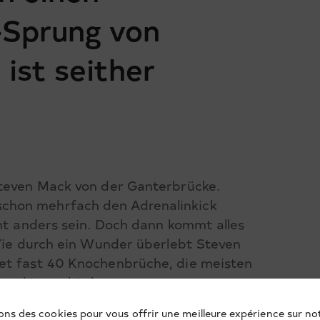
-Sprung von
ist seither
Steven Mack von der Ganterbrücke.
chon mehrfach den Adrenalinkick
cht anders sein. Doch dann kommt alles
 Wie durch ein Wunder überlebt Steven
det fast 40 Knochenbrüche, die meisten
 und ist es bis heute.
 verändert hat und wie es ihm heute geht,
ons des cookies pour vous offrir une meilleure expérience sur not