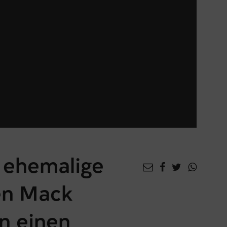
 ehemalige
en Mack
n einen