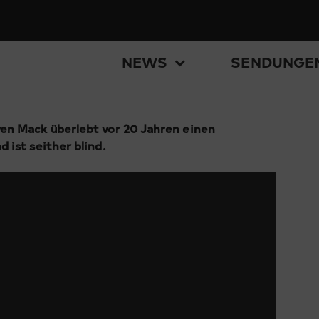
NEWS
SENDUNGE
en Mack überlebt vor 20 Jahren einen
 ist seither blind.