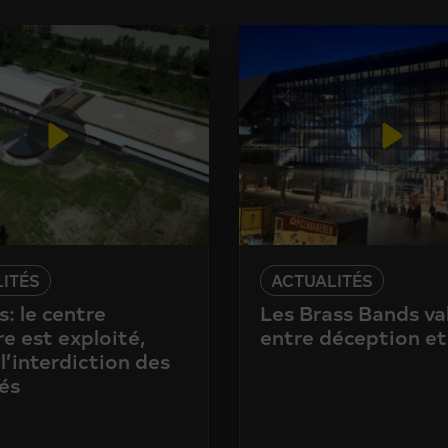
ITÉS
ACTUALITÉS
: le centre
Les Brass Bands va
e est exploité,
entre déception et
l’interdiction des
és