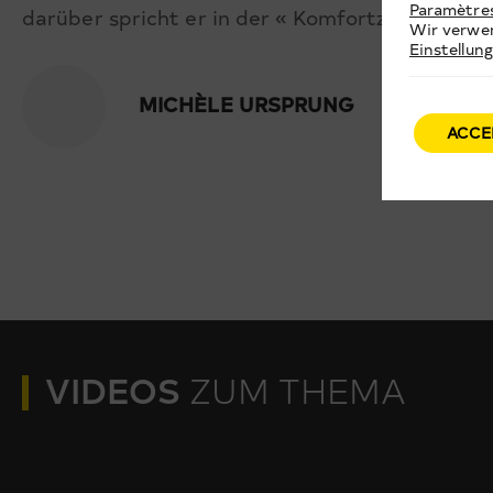
Paramètre
darüber spricht er in der « Komfortzona ».
Wir verwen
Einstellun
MICHÈLE URSPRUNG
ACCE
VIDEOS
ZUM THEMA