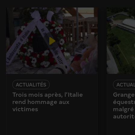
ACTUALITÉS
ACTUAL
Trois mois après, l’Italie
Granges
rend hommage aux
équestr
victimes
malgré 
autorit