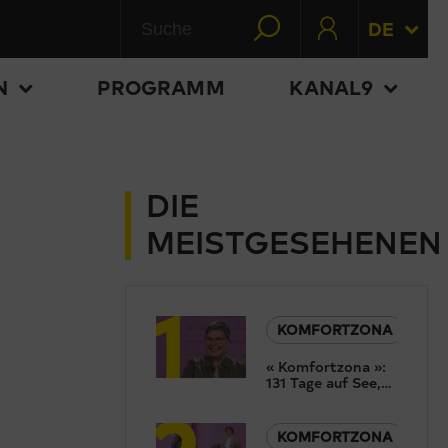
DE
N
PROGRAMM
KANAL9
DIE
MEISTGESEHENEN
1
KOMFORTZONA
« Komfortzona »:
131 Tage auf See,
2
30 Länder, einmal
und den Globus.
Christine
KOMFORTZONA
Gertschen ist