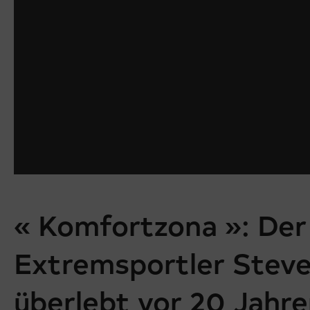
« Komfortzona »: Der
Extremsportler Stev
überlebt vor 20 Jahre