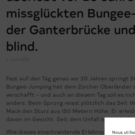
missglückten Bungee
der Ganterbrücke und 
blind.
1. Juni 2026
Fast auf den Tag genau vor 20 Jahren springt 
Bungee-Jumping hat dem Zürcher Oberländer s
verschafft – und auch an diesem Tag soll es ni
anders: Beim Sprung reisst plötzlich das Seil.
Mack den Sturz aus 150 Metern Höhe. Er erlei
davon im Gesicht. Seit dem Unfall ist er blind –
Wie dieses einschneidende Erlebnis sein Leben
Nous utilis