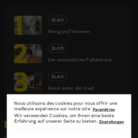
1
ELAO
Klang und Volumen
2
ELAO
Der menschliche Fußabdruck
3
ELAO
Kunst unter der Haut
Nous utilisons des cookies pour vous offrir une
meilleure expérience sur notre site.
Paramètres
Wir verwenden Cookies, um Ihnen eine beste
Erfahrung auf unserer Seite zu bieten.
VIDEOS
ZUM THEMA
Einstellungen