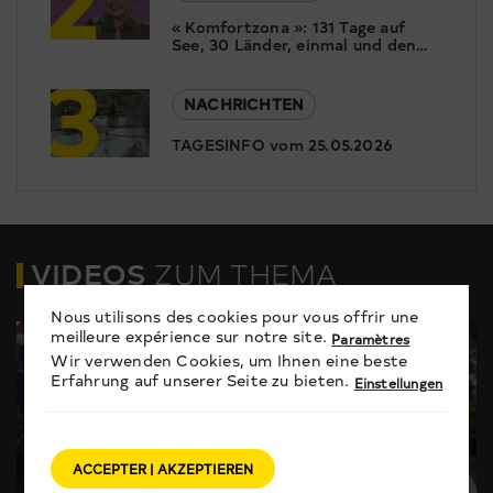
« Komfortzona »: 131 Tage auf
See, 30 Länder, einmal und den
3
Globus. Christine Gertschen ist
begeistert von ihrer Weltreise.
Wieso aber diese Reise?
NACHRICHTEN
TAGESINFO vom 25.05.2026
VIDEOS
ZUM THEMA
Nous utilisons des cookies pour vous offrir une
meilleure expérience sur notre site.
Paramètres
Wir verwenden Cookies, um Ihnen eine beste
Erfahrung auf unserer Seite zu bieten.
Einstellungen
ACCEPTER | AKZEPTIEREN