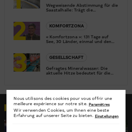
Wegweisende Abstimmung für die
Saastalhalle: Trägt die
2
Bevölkerung das Rettungskonzept
mit?
KOMFORTZONA
« Komfortzona »: 131 Tage auf
See, 30 Länder, einmal und den
3
Globus. Christine Gertschen ist
begeistert von ihrer Weltreise.
Wieso aber diese Reise?
GESELLSCHAFT
Gefragtes Mineralwasser: Die
aktuelle Hitze bedeutet für die
Pearlwater Mineralquellen in
Termen Hochsaison.
Nous utilisons des cookies pour vous offrir une
meilleure expérience sur notre site.
VIDEOS
ZUM THEMA
Paramètres
Wir verwenden Cookies, um Ihnen eine beste
Erfahrung auf unserer Seite zu bieten.
Einstellungen