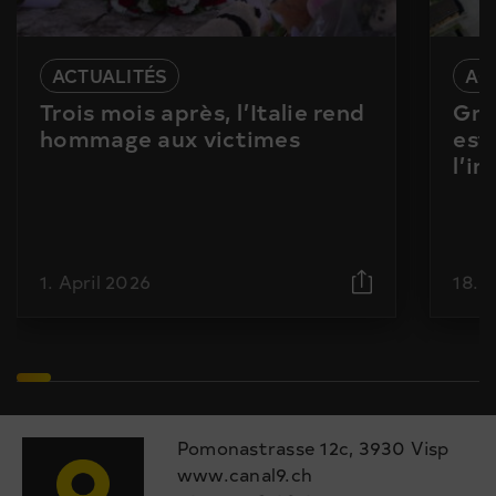
ACTUALITÉS
AC
Trois mois après, l’Italie rend
Gra
hommage aux victimes
est
l’i
1. April 2026
18. 
Pomonastrasse 12c, 3930 Visp
www.canal9.ch