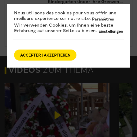
Kindergartenkinder ihre Grenzen
3
wahrnehmen und schützen
lernen.
Nous utilisons des cookies pour vous offrir une
GESELLSCHAFT
meilleure expérience sur notre site.
Paramètres
Wir verwenden Cookies, um Ihnen eine beste
« Komfortzona »: Willy Imstepf
Erfahrung auf unserer Seite zu bieten.
Einstellungen
war als Bergführer über 250-mal
auf dem Matterhorn. Jetzt kann
er nicht mal mehr ein Wasserglas
heben. Er leidet an der
unheilbaren Nervenkrankheit ALS.
ACCEPTER | AKZEPTIEREN
VIDEOS
ZUM THEMA