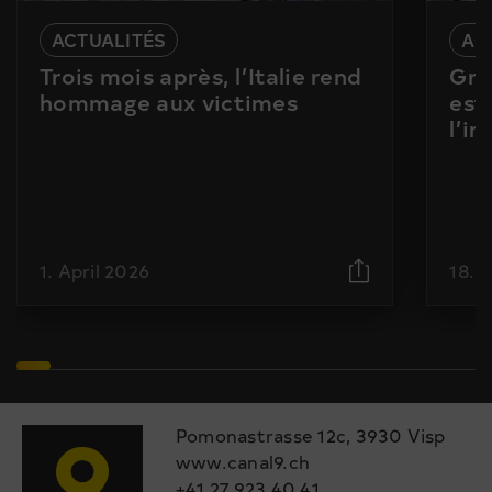
ACTUALITÉS
AC
Trois mois après, l’Italie rend
Gra
hommage aux victimes
est
l’i
1. April 2026
18. 
Pomonastrasse 12c, 3930 Visp
www.canal9.ch
+41 27 923 40 41