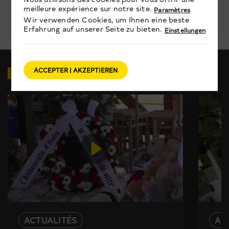
meilleure expérience sur notre site.
Paramètres
TAGESINFO vom 29.05.2026
Wir verwenden Cookies, um Ihnen eine beste
Erfahrung auf unserer Seite zu bieten.
Einstellungen
VIDEOS
ZUM THEMA
ACCEPTER | AKZEPTIEREN
ACTUALITÉS
AC