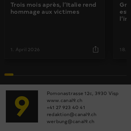
Trois mois après, l’Italie rend
Gra
hommage aux victimes
est
l’i
1. April 2026
18. 
Pomonastrasse 12c, 3930 Visp
www.canal9.ch
+41 27 923 40 41
redaktion@canal9.ch
werbung@canal9.ch