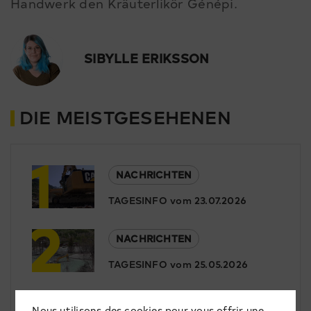
Handwerk den Kräuterlikör Génépi.
SIBYLLE ERIKSSON
DIE MEISTGESEHENEN
1
NACHRICHTEN
TAGESINFO vom 23.07.2026
2
NACHRICHTEN
TAGESINFO vom 25.05.2026
3
NACHRICHTEN
Nous utilisons des cookies pour vous offrir une