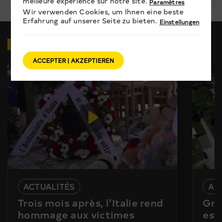
meilleure expérience sur notre site.
Paramètres
Wir verwenden Cookies, um Ihnen eine beste
Erfahrung auf unserer Seite zu bieten.
Einstellungen
VIDEOS
ZUM THEMA
ACCEPTER | AKZEPTIEREN
ACTUALITÉS
AC
Trois mois après, l’Italie rend
Gra
hommage aux victimes
est